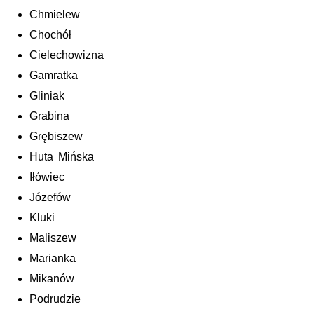
Chmielew
Chochół
Cielechowizna
Gamratka
Gliniak
Grabina
Grębiszew
Huta Mińska
Iłówiec
Józefów
Kluki
Maliszew
Marianka
Mikanów
Podrudzie