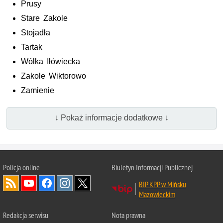
Prusy
Stare Zakole
Stojadła
Tartak
Wólka Iłówiecka
Zakole Wiktorowo
Zamienie
↓ Pokaż informacje dodatkowe ↓
Policja online
Biuletyn Informacji Publicznej
BIP KPP w Mińsku
Mazowieckim
Redakcja serwisu
Nota prawna