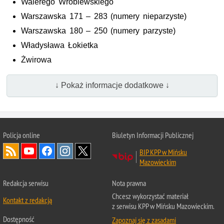
Walerego Wróblewskiego
Warszawska 171 – 283 (numery nieparzyste)
Warszawska 180 – 250 (numery parzyste)
Władysława Łokietka
Żwirowa
↓ Pokaż informacje dodatkowe ↓
Policja online
Biuletyn Informacji Publicznej
BIP KPP w Mińsku
Mazowieckim
Redakcja serwisu
Nota prawna
Chcesz wykorzystać materiał
Kontakt z redakcją
z serwisu KPP w Mińsku Mazowieckim.
Dostępność
Zapoznaj się z zasadami