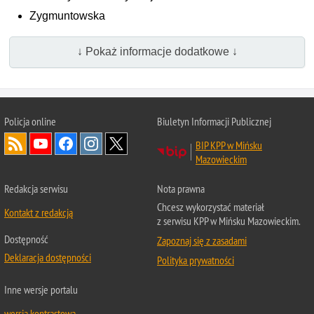
Zygmuntowska
↓ Pokaż informacje dodatkowe ↓
Policja online
Biuletyn Informacji Publicznej
BIP KPP w Mińsku
Mazowieckim
Redakcja serwisu
Nota prawna
Chcesz wykorzystać materiał
Kontakt z redakcją
z serwisu KPP w Mińsku Mazowieckim.
Dostępność
Zapoznaj się z zasadami
Deklaracja dostępności
Polityka prywatności
Inne wersje portalu
wersja kontrastowa