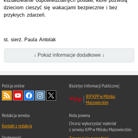
kształtowanie odpowiedzialnych postaw, które pozwolą
dzieciom cieszyć się wakacjami bezpiecznie i bez
przykrych zdarzeń.
st. sierż. Paula Antolak
↓ Pokaż informacje dodatkowe ↓
Policja online
Biuletyn Informacji Publicznej
BIP KPP w Mińsku
Mazowieckim
Redakcja serwisu
Nota prawna
Chcesz wykorzystać materiał
Kontakt z redakcją
z serwisu KPP w Mińsku Mazowieckim.
Dostępność
Zapoznaj się z zasadami