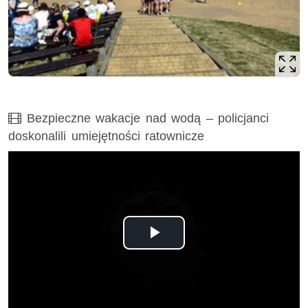
Film
Bezpieczne wakacje nad wodą – policjanci
doskonalili umiejętności ratownicze
Opis filmu: Bezpieczne wakacje nad wodą – policjanci dosk
Odtwórz
wideo