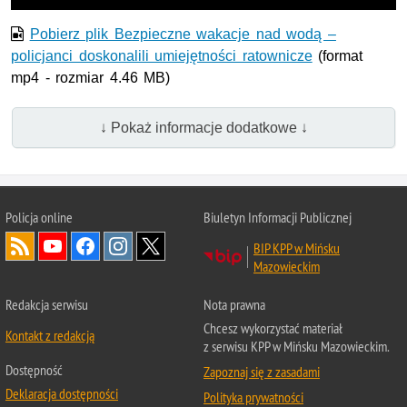
Pobierz plik Bezpieczne wakacje nad wodą –
policjanci doskonalili umiejętności ratownicze
(format
mp4 - rozmiar 4.46 MB)
↓ Pokaż informacje dodatkowe ↓
Policja online
Biuletyn Informacji Publicznej
BIP KPP w Mińsku
Mazowieckim
Redakcja serwisu
Nota prawna
Chcesz wykorzystać materiał
Kontakt z redakcją
z serwisu KPP w Mińsku Mazowieckim.
Dostępność
Zapoznaj się z zasadami
Deklaracja dostępności
Polityka prywatności