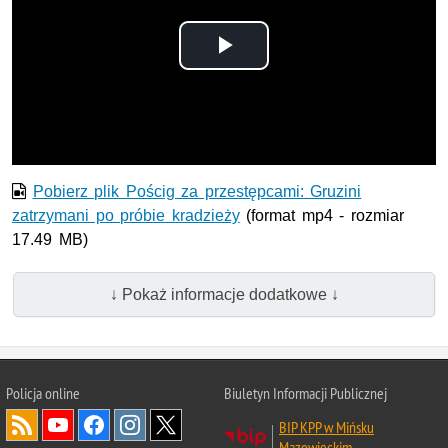
Odtwórz
wideo
Pobierz plik Pościg za przestępcami: Gruzini
zatrzymani po próbie kradzieży
(format mp4 - rozmiar
17.49 MB)
↓ Pokaż informacje dodatkowe ↓
Policja online
Biuletyn Informacji Publicznej
BIP KPP w Mińsku
Mazowieckim