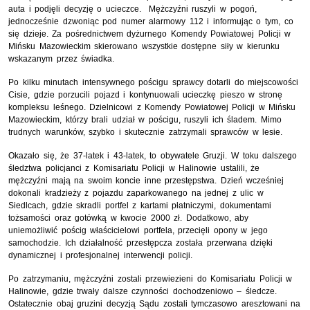
auta i podjęli decyzję o ucieczce.
Mężczyźni ruszyli w pogoń,
jednocześnie dzwoniąc pod numer alarmowy 112 i informując o tym, co
się dzieje. Za pośrednictwem dyżurnego Komendy Powiatowej Policji w
Mińsku Mazowieckim skierowano wszystkie dostępne siły w kierunku
wskazanym przez świadka.
Po kilku minutach intensywnego pościgu sprawcy dotarli do miejscowości
Cisie, gdzie porzucili pojazd i kontynuowali ucieczkę pieszo w stronę
kompleksu leśnego. Dzielnicowi z Komendy Powiatowej Policji w Mińsku
Mazowieckim, którzy brali udział w pościgu, ruszyli ich śladem. Mimo
trudnych warunków, szybko i skutecznie zatrzymali sprawców w lesie.
Okazało się, że 37-latek i 43-latek, to obywatele Gruzji. W toku dalszego
śledztwa policjanci z Komisariatu Policji w Halinowie ustalili, że
mężczyźni mają na swoim koncie inne przestępstwa. Dzień wcześniej
dokonali kradzieży z pojazdu zaparkowanego na jednej z ulic w
Siedlcach, gdzie skradli portfel z kartami płatniczymi, dokumentami
tożsamości oraz gotówką w kwocie 2000 zł. Dodatkowo, aby
uniemożliwić pościg właścicielowi portfela, przecięli opony w jego
samochodzie. Ich działalność przestępcza została przerwana dzięki
dynamicznej i profesjonalnej interwencji policji.
Po zatrzymaniu, mężczyźni zostali przewiezieni do Komisariatu Policji w
Halinowie, gdzie trwały dalsze czynności dochodzeniowo – śledcze.
Ostatecznie obaj gruzini decyzją Sądu zostali tymczasowo aresztowani na