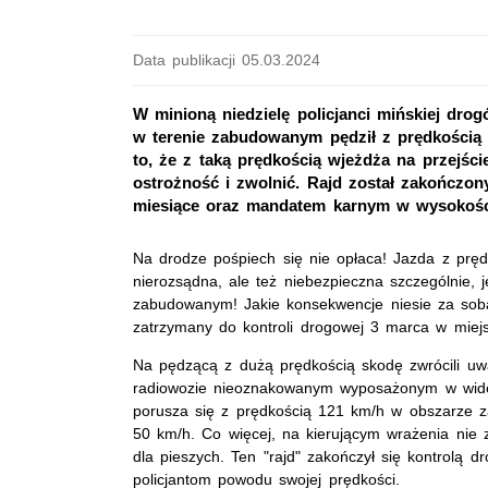
Data publikacji 05.03.2024
W minioną niedzielę policjanci mińskiej dro
w terenie zabudowanym pędził z prędkością 
to, że z taką prędkością wjeżdża na przejśc
ostrożność i zwolnić. Rajd został zakończon
miesiące oraz mandatem karnym w wysokości
Na drodze pośpiech się nie opłaca! Jazda z pręd
nierozsądna, ale też niebezpieczna szczególnie,
zabudowanym! Jakie konsekwencje niesie za sobą
zatrzymany do kontroli drogowej 3 marca w miejs
Na pędzącą z dużą prędkością skodę zwrócili uwa
radiowozie nieoznakowanym wyposażonym w wideor
porusza się z prędkością 121 km/h w obszarze z
50 km/h. Co więcej, na kierującym wrażenia nie z
dla pieszych. Ten "rajd" zakończył się kontrolą 
policjantom powodu swojej prędkości.