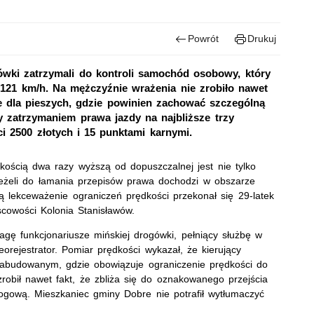
Powrót
Drukuj
gówki zatrzymali do kontroli samochód osobowy, który
121 km/h. Na mężczyźnie wrażenia nie zrobiło nawet
ie dla pieszych, gdzie powinien zachować szczególną
y zatrzymaniem prawa jazdy na najbliższe trzy
 2500 złotych i 15 punktami karnymi.
kością dwa razy wyższą od dopuszczalnej jest nie tylko
 jeżeli do łamania przepisów prawa dochodzi w obszarze
 lekceważenie ograniczeń prędkości przekonał się 29-latek
cowości Kolonia Stanisławów.
gę funkcjonariusze mińskiej drogówki, pełniący służbę w
ejestrator. Pomiar prędkości wykazał, że kierujący
abudowanym, gdzie obowiązuje ograniczenie prędkości do
robił nawet fakt, że zbliża się do oznakowanego przejścia
drogową. Mieszkaniec gminy Dobre nie potrafił wytłumaczyć